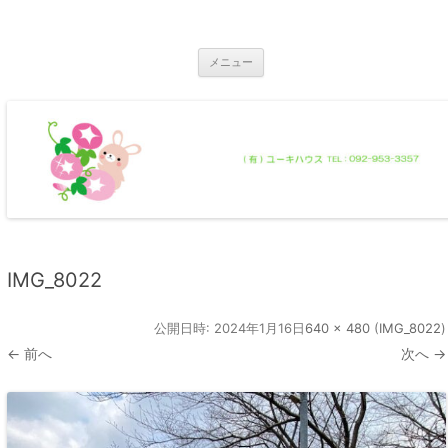
コ
ン
那珂川市の不動産 ユーキハウス
テ
那珂川市の一戸建・マンション・土地
ン
ツ
メニュー
へ
ス
キ
ッ
プ
IMG_8022
公開日時:
2024年1月16日
640 × 480
(
IMG_8022
)
← 前へ
次へ →