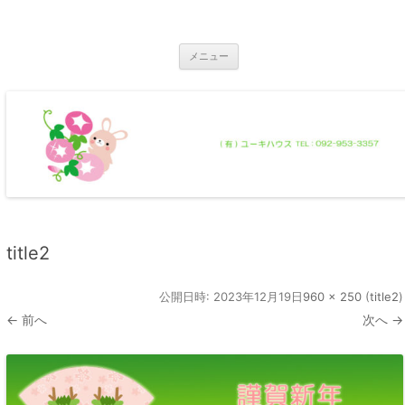
コ
ン
那珂川市の不動産 ユーキハウス
テ
那珂川市の一戸建・マンション・土地
ン
ツ
メニュー
へ
ス
キ
ッ
プ
title2
公開日時:
2023年12月19日
960 × 250
(
title2
)
← 前へ
次へ →