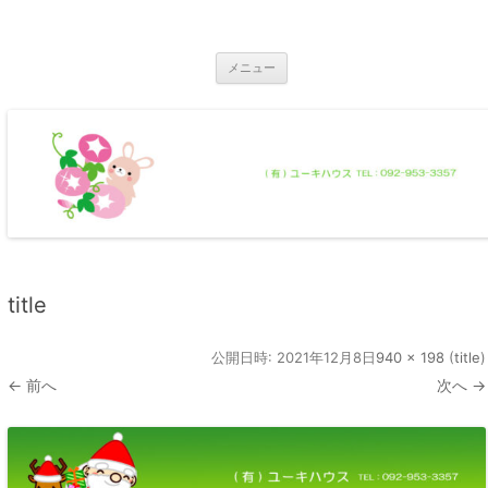
コ
ン
那珂川市の不動産 ユーキハウス
テ
那珂川市の一戸建・マンション・土地
ン
ツ
メニュー
へ
ス
キ
ッ
プ
title
公開日時:
2021年12月8日
940 × 198
(
title
)
← 前へ
次へ →