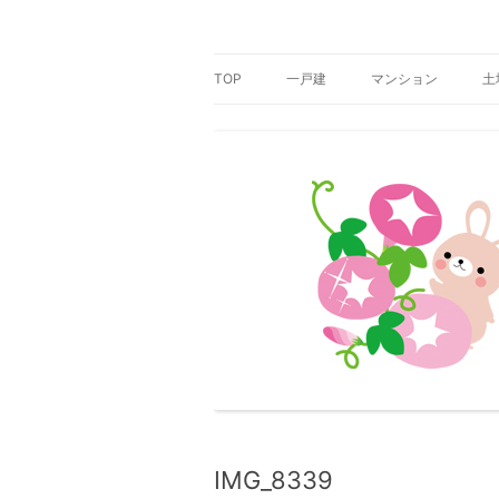
コ
ン
テ
那珂川市の一戸建・マンション・土地
那珂川市の不動産 ユ
ン
ツ
TOP
一戸建
マンション
土
へ
ス
キ
ッ
プ
IMG_8339