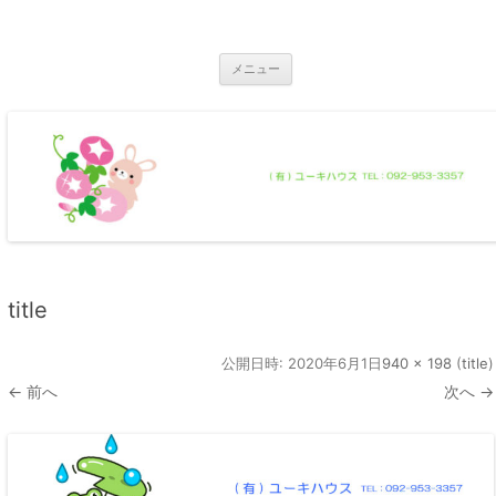
コ
ン
那珂川市の不動産 ユーキハウス
テ
那珂川市の一戸建・マンション・土地
ン
ツ
メニュー
へ
ス
キ
ッ
プ
title
公開日時:
2020年6月1日
940 × 198
(
title
)
← 前へ
次へ →