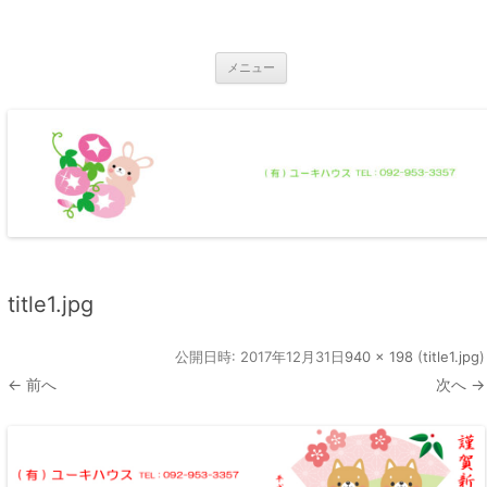
コ
ン
那珂川市の不動産 ユーキハウス
テ
那珂川市の一戸建・マンション・土地
ン
ツ
メニュー
へ
ス
キ
ッ
プ
title1.jpg
公開日時:
2017年12月31日
940 × 198
(
title1.jpg
)
← 前へ
次へ →