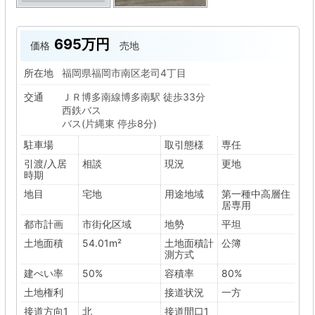
695万円
価格
売地
所在地
福岡県福岡市南区老司4丁目
交通
ＪＲ博多南線博多南駅 徒歩33分
西鉄バス
バス(片縄東 停歩8分)
駐車場
取引態様
専任
引渡/入居
相談
現況
更地
時期
地目
宅地
用途地域
第一種中高層住
居専用
都市計画
市街化区域
地勢
平坦
土地面積
54.01m²
土地面積計
公簿
測方式
建ぺい率
50%
容積率
80%
土地権利
接道状況
一方
接道方向1
北
接道間口1