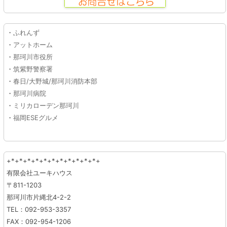
・
ふれんず
・
アットホーム
・
那珂川市役所
・
筑紫野警察署
・
春日/大野城/那珂川消防本部
・
那珂川病院
・
ミリカローデン那珂川
・
福岡ESEグルメ
+*+*+*+*+*+*+*+*+*+*+*+
有限会社ユーキハウス
〒811-1203
那珂川市片縄北4-2-2
TEL：092-953-3357
FAX：092-954-1206