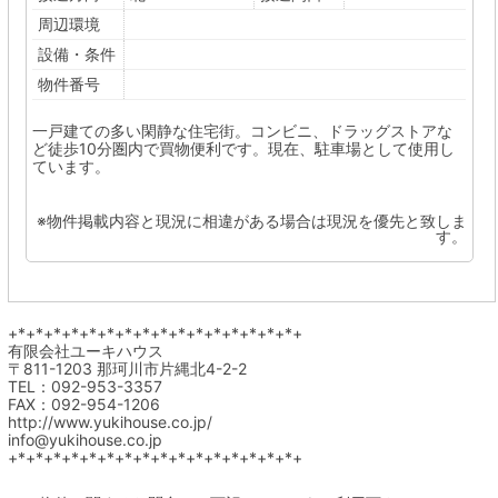
周辺環境
設備・条件
物件番号
一戸建ての多い閑静な住宅街。コンビニ、ドラッグストアな
ど徒歩10分圏内で買物便利です。現在、駐車場として使用し
ています。
※物件掲載内容と現況に相違がある場合は現況を優先と致しま
す。
+*+*+*+*+*+*+*+*+*+*+*+*+*+*+*+*+
有限会社ユーキハウス
〒811-1203 那珂川市片縄北4-2-2
TEL：092-953-3357
FAX：092-954-1206
http://www.yukihouse.co.jp/
info@yukihouse.co.jp
+*+*+*+*+*+*+*+*+*+*+*+*+*+*+*+*+