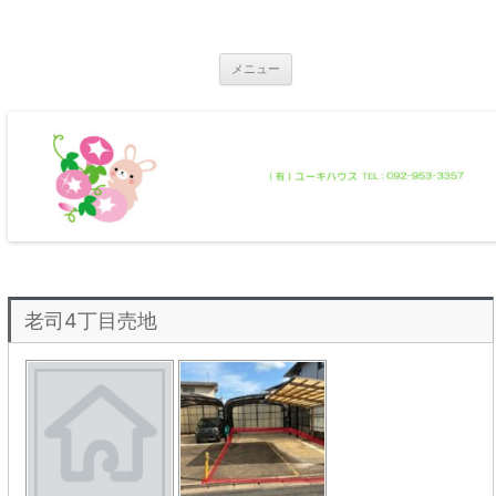
コ
ン
那珂川市の不動産 ユーキハウス
テ
那珂川市の一戸建・マンション・土地
ン
ツ
メニュー
へ
ス
キ
ッ
プ
老司4丁目売地