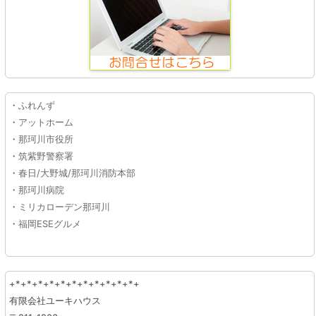
・
ふれんず
・
アットホーム
・
那珂川市役所
・
筑紫野警察署
・
春日/大野城/那珂川消防本部
・
那珂川病院
・
ミリカローデン那珂川
・
福岡ESEグルメ
+*+*+*+*+*+*+*+*+*+*+*+
有限会社ユーキハウス