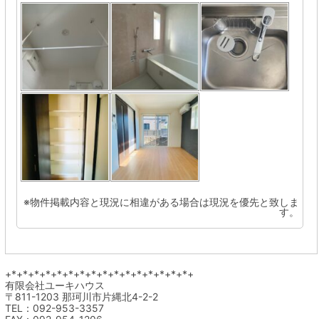
※物件掲載内容と現況に相違がある場合は現況を優先と致しま
す。
+*+*+*+*+*+*+*+*+*+*+*+*+*+*+*+*+
有限会社ユーキハウス
〒811-1203 那珂川市片縄北4-2-2
TEL：092-953-3357