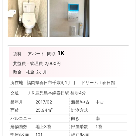
1K
賃料
アパート
間取
共益費・管理費
2,000円
敷金
礼金
2ヶ月
所在地
福岡県春日市千歳町1丁目 ドリームｉ春日館
交通
ＪＲ鹿児島本線春日駅 徒歩4分
築年月
2017/02
新築/中古
中古
面積
25.94m²
計測方式
バルコニー
向き
南
建物階数
地上3階
部屋階数
1階
部屋/区画
101
総戸/区画