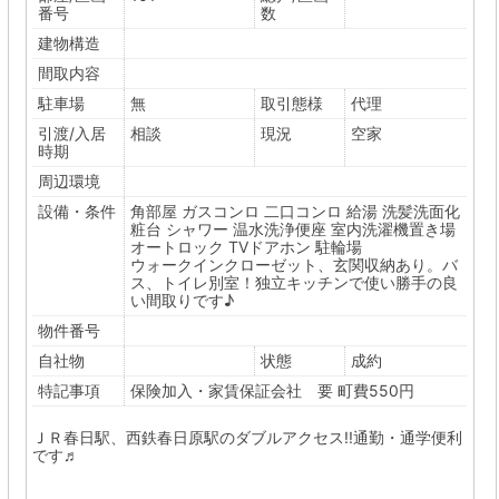
番号
数
建物構造
間取内容
駐車場
無
取引態様
代理
引渡/入居
相談
現況
空家
時期
周辺環境
設備・条件
角部屋
ガスコンロ
二口コンロ
給湯
洗髪洗面化
粧台
シャワー
温水洗浄便座
室内洗濯機置き場
オートロック
TVドアホン
駐輪場
ウォークインクローゼット、玄関収納あり。バ
ス、トイレ別室！独立キッチンで使い勝手の良
い間取りです♪
物件番号
自社物
状態
成約
特記事項
保険加入・家賃保証会社 要 町費550円
ＪＲ春日駅、西鉄春日原駅のダブルアクセス!!通勤・通学便利
です♬