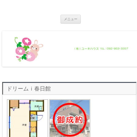
コ
ン
那珂川市の不動産 ユーキハウス
テ
那珂川市の一戸建・マンション・土地
ン
ツ
メニュー
へ
ス
キ
ッ
プ
ドリームｉ春日館