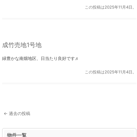
この投稿は
2025年11月4日
。
成竹売地1号地
緑豊かな南畑地区、日当たり良好です♬
この投稿は
2025年11月4日
。
投
←
過去の投稿
稿
ナ
物件一覧
ビ