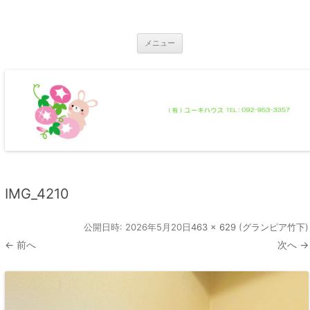
コ
ン
那珂川市の不動産 ユーキハウス
テ
那珂川市の一戸建・マンション・土地
ン
ツ
メニュー
へ
ス
キ
ッ
プ
IMG_4210
公開日時:
2026年5月20日
463 × 629
(
グランピア竹下
)
← 前へ
次へ →