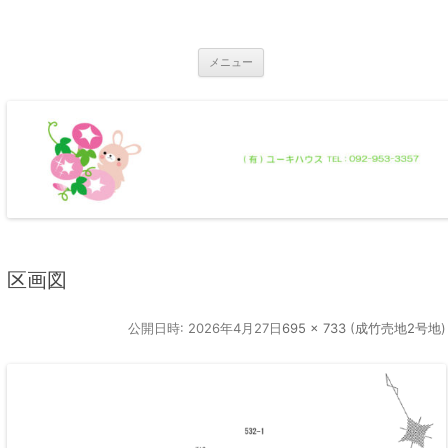
コ
ン
那珂川市の不動産 ユーキハウス
テ
那珂川市の一戸建・マンション・土地
ン
ツ
メニュー
へ
ス
キ
ッ
プ
区画図
公開日時:
2026年4月27日
695 × 733
(
成竹売地2号地
)