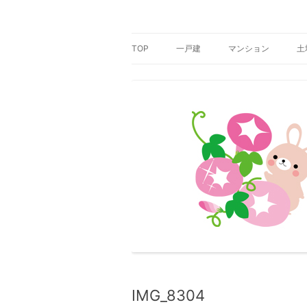
コ
ン
テ
那珂川市の一戸建・マンション・土地
那珂川市の不動産 ユ
ン
ツ
TOP
一戸建
マンション
土
へ
ス
キ
ッ
プ
IMG_8304