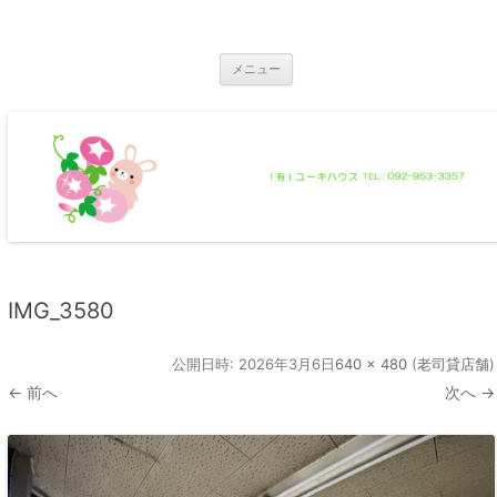
コ
ン
那珂川市の不動産 ユーキハウス
テ
那珂川市の一戸建・マンション・土地
ン
ツ
メニュー
へ
ス
キ
ッ
プ
IMG_3580
公開日時:
2026年3月6日
640 × 480
(
老司貸店舗
)
← 前へ
次へ →