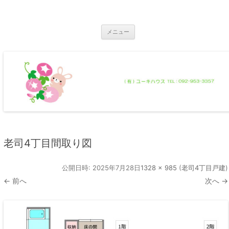
コ
ン
那珂川市の不動産 ユーキハウス
テ
那珂川市の一戸建・マンション・土地
ン
ツ
メニュー
へ
ス
キ
ッ
プ
老司4丁目間取り図
公開日時:
2025年7月28日
1328 × 985
(
老司4丁目戸建
)
← 前へ
次へ →