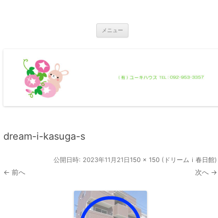
コ
ン
那珂川市の不動産 ユーキハウス
テ
那珂川市の一戸建・マンション・土地
ン
ツ
メニュー
へ
ス
キ
ッ
プ
dream-i-kasuga-s
公開日時:
2023年11月21日
150 × 150
(
ドリームｉ春日館
)
← 前へ
次へ →