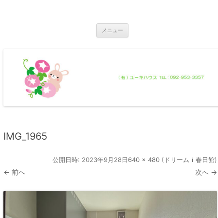
コ
ン
那珂川市の不動産 ユーキハウス
テ
那珂川市の一戸建・マンション・土地
ン
ツ
メニュー
へ
ス
キ
ッ
プ
IMG_1965
公開日時:
2023年9月28日
640 × 480
(
ドリームｉ春日館
)
← 前へ
次へ →