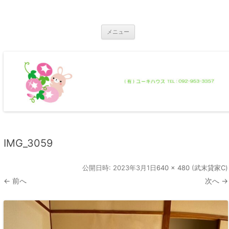
コ
ン
那珂川市の不動産 ユーキハウス
テ
那珂川市の一戸建・マンション・土地
ン
ツ
メニュー
へ
ス
キ
ッ
プ
IMG_3059
公開日時:
2023年3月1日
640 × 480
(
武末貸家C
)
← 前へ
次へ →