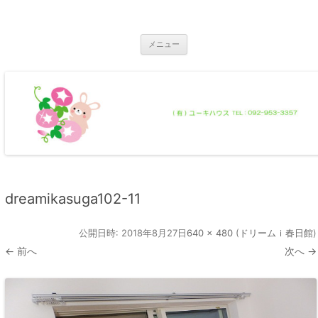
コ
ン
那珂川市の不動産 ユーキハウス
テ
那珂川市の一戸建・マンション・土地
ン
ツ
メニュー
へ
ス
キ
ッ
プ
dreamikasuga102-11
公開日時:
2018年8月27日
640 × 480
(
ドリームｉ春日館
)
← 前へ
次へ →